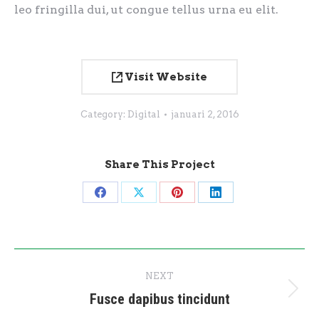
leo fringilla dui, ut congue tellus urna eu elit.
Visit Website
Category:
Digital
januari 2, 2016
Share This Project
Share
Share
Share
Share
on
on
on
on
Facebook
X
Pinterest
LinkedIn
Project
NEXT
navigation
Fusce dapibus tincidunt
Next
project: