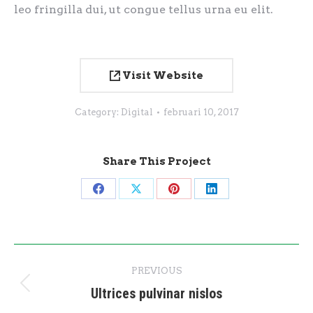
leo fringilla dui, ut congue tellus urna eu elit.
Visit Website
Category:
Digital
februari 10, 2017
Share This Project
Share
Share
Share
Share
on
on
on
on
Facebook
X
Pinterest
LinkedIn
Project
PREVIOUS
navigation
Ultrices pulvinar nislos
Previous
project: