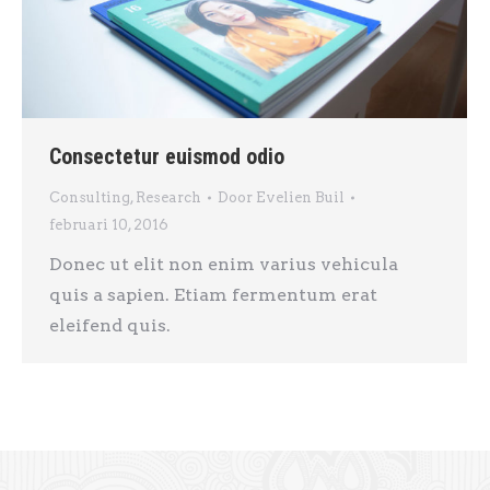
Consectetur euismod odio
Consulting
,
Research
Door
Evelien Buil
februari 10, 2016
Donec ut elit non enim varius vehicula
quis a sapien. Etiam fermentum erat
eleifend quis.